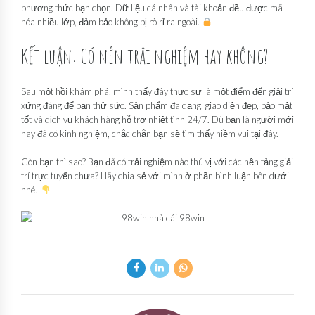
phương thức bạn chọn. Dữ liệu cá nhân và tài khoản đều được mã
hóa nhiều lớp, đảm bảo không bị rò rỉ ra ngoài.
Kết luận: Có nên trải nghiệm hay không?
Sau một hồi khám phá, mình thấy đây thực sự là một điểm đến giải trí
xứng đáng để bạn thử sức. Sản phẩm đa dạng, giao diện đẹp, bảo mật
tốt và dịch vụ khách hàng hỗ trợ nhiệt tình 24/7. Dù bạn là người mới
hay đã có kinh nghiệm, chắc chắn bạn sẽ tìm thấy niềm vui tại đây.
Còn bạn thì sao? Bạn đã có trải nghiệm nào thú vị với các nền tảng giải
trí trực tuyến chưa? Hãy chia sẻ với mình ở phần bình luận bên dưới
nhé!