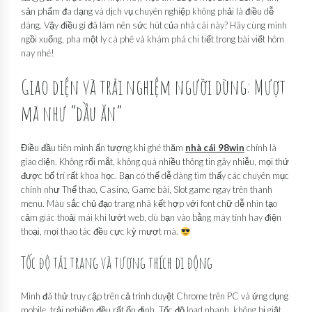
sản phẩm đa dạng và dịch vụ chuyên nghiệp không phải là điều dễ
dàng. Vậy điều gì đã làm nên sức hút của nhà cái này? Hãy cùng mình
ngồi xuống, pha một ly cà phê và khám phá chi tiết trong bài viết hôm
nay nhé!
Giao diện và trải nghiệm người dùng: Mượt
mà như “dầu ăn”
Điều đầu tiên mình ấn tượng khi ghé thăm
nhà cái 98win
chính là
giao diện. Không rối mắt, không quá nhiều thông tin gây nhiễu, mọi thứ
được bố trí rất khoa học. Bạn có thể dễ dàng tìm thấy các chuyên mục
chính như Thể thao, Casino, Game bài, Slot game ngay trên thanh
menu. Màu sắc chủ đạo trang nhã kết hợp với font chữ dễ nhìn tạo
cảm giác thoải mái khi lướt web, dù bạn vào bằng máy tính hay điện
thoại, mọi thao tác đều cực kỳ mượt mà.
Tốc độ tải trang và tương thích di động
Mình đã thử truy cập trên cả trình duyệt Chrome trên PC và ứng dụng
mobile, trải nghiệm đều rất ổn định. Tốc độ load nhanh, không bị giật