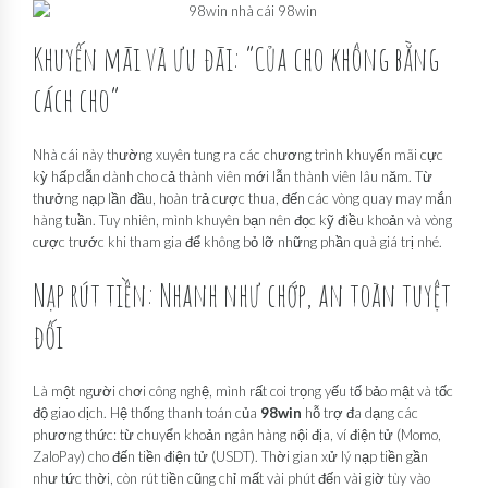
Khuyến mãi và ưu đãi: “Của cho không bằng
cách cho”
Nhà cái này thường xuyên tung ra các chương trình khuyến mãi cực
kỳ hấp dẫn dành cho cả thành viên mới lẫn thành viên lâu năm. Từ
thưởng nạp lần đầu, hoàn trả cược thua, đến các vòng quay may mắn
hàng tuần. Tuy nhiên, mình khuyên bạn nên đọc kỹ điều khoản và vòng
cược trước khi tham gia để không bỏ lỡ những phần quà giá trị nhé.
Nạp rút tiền: Nhanh như chớp, an toàn tuyệt
đối
Là một người chơi công nghệ, mình rất coi trọng yếu tố bảo mật và tốc
độ giao dịch. Hệ thống thanh toán của
98win
hỗ trợ đa dạng các
phương thức: từ chuyển khoản ngân hàng nội địa, ví điện tử (Momo,
ZaloPay) cho đến tiền điện tử (USDT). Thời gian xử lý nạp tiền gần
như tức thời, còn rút tiền cũng chỉ mất vài phút đến vài giờ tùy vào