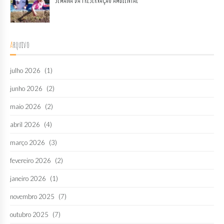
Arquivo
julho 2026
(1)
junho 2026
(2)
maio 2026
(2)
abril 2026
(4)
março 2026
(3)
fevereiro 2026
(2)
janeiro 2026
(1)
novembro 2025
(7)
outubro 2025
(7)