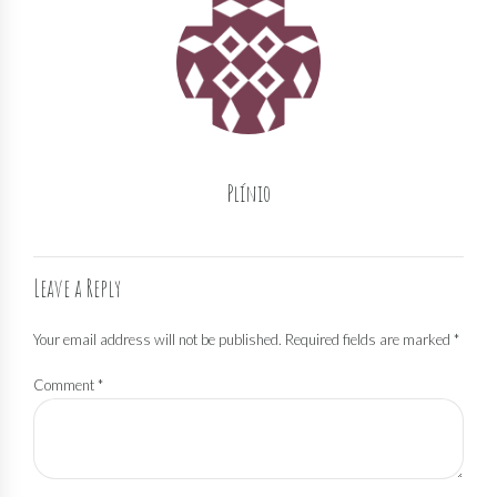
Plínio
Leave a Reply
Your email address will not be published. Required fields are marked *
Comment
*