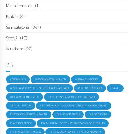
Maria Fernanda
(1)
Pontal
(22)
Sem categoria
(367)
Setor 2
(17)
Varadouro
(20)
TAGS
#DESENHOS
#MÃONAMASSAINFANTIL
ADRIANA VASQUES
ASSOCIAÇÃO BENEFICENTE BERÇÁRIO SANTANA
BERCARIOSANTANA
BRASIL
BRIGADA DE INCÊNDIO
CRECHEENSEADA; BERCARIOSANTANA
CRECHEJARAGUA
CRECHEVARADOURO; VARADOURO; BERÇARIOSANTANA
DESENVOLVIMENTO INFANTIL
DIA DAS CRIANÇAS
DIA DA ÁRVORE
DIA ENSOLARADO
DIA MUNDIAL DA CONSCIENTIZAÇÃO DO AUTISMO
EDUCAÇÃO. SEGURANÇA
EDUCAÇÃOINFANTIL; PRIMEIRAINFANCIA