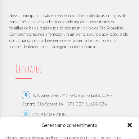
Nossa principal missão é oferecer cuidado e proteção às crianças de
zero a três anos de idade, priorizando aquelas provenientes de
famílias de baixa renda e residentes no município de São Sebastião.
Comprometemo-nos a fornecer um ambiente seguro e acolhedor, onde
cada criança possa florescer e desenvolver todo o seu potencial,
independentemente de sua origem socioeconômica.
Contatos
R. Alameda Ver. Mário Olegário Leite, 139 –
Centro, São Sebastião – SP | CEP: 11608-536
(12) 9 8130-2108
Gerenciar o consentimento
(12) 9 8130-2108
contato@bercariosantana.com.br
Nós usamos cookies para melhorar a sua experiência no site. Ao continuar