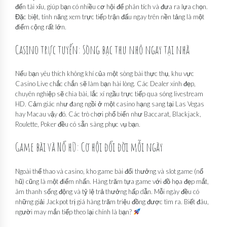
đến tài xỉu, giúp bạn có nhiều cơ hội để phân tích và đưa ra lựa chọn.
Đặc biệt, tính năng xem trực tiếp trận đấu ngay trên nền tảng là một
điểm cộng rất lớn.
Casino trực tuyến: Sòng bạc thu nhỏ ngay tại nhà
Nếu bạn yêu thích không khí của một sòng bài thực thụ, khu vực
Casino Live chắc chắn sẽ làm bạn hài lòng. Các Dealer xinh đẹp,
chuyên nghiệp sẽ chia bài, lắc xí ngầu trực tiếp qua sóng livestream
HD. Cảm giác như đang ngồi ở một casino hạng sang tại Las Vegas
hay Macau vậy đó. Các trò chơi phổ biến như Baccarat, Blackjack,
Roulette, Poker đều có sẵn sàng phục vụ bạn.
Game bài và Nổ hũ: Cơ hội đổi đời mỗi ngày
Ngoài thể thao và casino, kho game bài đổi thưởng và slot game (nổ
hũ) cũng là một điểm nhấn. Hàng trăm tựa game với đồ họa đẹp mắt,
âm thanh sống động và tỷ lệ trả thưởng hấp dẫn. Mỗi ngày đều có
những giải Jackpot trị giá hàng trăm triệu đồng được tìm ra. Biết đâu,
người may mắn tiếp theo lại chính là bạn?