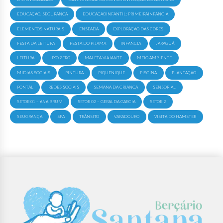
EDUCAÇÃO. SEGURANÇA
EDUCAÇÃOINFANTIL; PRIMEIRAINFANCIA
ELEMENTOS NATURAIS
ENSEADA
EXPLORAÇÃO DAS CORES
FESTA DA LEITURA
FESTA DO PIJAMA
INFANCIA
JARAGUÁ
LEITURA
LIXO ZERO
MALETA VIAJANTE
MEIO AMBIENTE
MIDIAS SOCIAIS
PINTURA
PIQUENIQUE
PISCINA
PLANTAÇÃO
PONTAL
REDES SOCIAIS
SEMANA DA CRIANÇA
SENSORIAL
SETOR 01 – ANA BRUM
SETOR 02 – GERALDA GARCIA
SETOR 2
SEUGRANÇA
SPA
TRÂNSITO
VARADOURO
VISITA DO HAMSTER