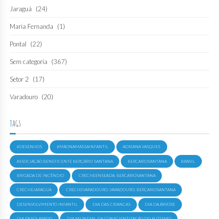
Jaraguá
(24)
Maria Fernanda
(1)
Pontal
(22)
Sem categoria
(367)
Setor 2
(17)
Varadouro
(20)
TAGS
#DESENHOS
#MÃONAMASSAINFANTIL
ADRIANA VASQUES
ASSOCIAÇÃO BENEFICENTE BERÇÁRIO SANTANA
BERCARIOSANTANA
BRASIL
BRIGADA DE INCÊNDIO
CRECHEENSEADA; BERCARIOSANTANA
CRECHEJARAGUA
CRECHEVARADOURO; VARADOURO; BERÇARIOSANTANA
DESENVOLVIMENTO INFANTIL
DIA DAS CRIANÇAS
DIA DA ÁRVORE
DIA ENSOLARADO
DIA MUNDIAL DA CONSCIENTIZAÇÃO DO AUTISMO