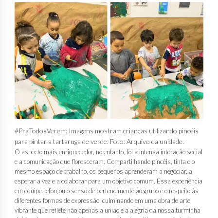
#PraTodosVerem: Imagens mostram crianças utilizando pincéis
para pintar a tartaruga de verde. Foto: Arquivo da unidade.
O aspecto mais enriquecedor, no entanto, foi a intensa interação social
e a comunicação que floresceram. Compartilhando pincéis, tinta e o
mesmo espaço de trabalho, os pequenos aprenderam a negociar, a
esperar a vez e a colaborar para um objetivo comum. Essa experiência
em equipe reforçou o senso de pertencimento ao grupo e o respeito às
diferentes formas de expressão, culminando em uma obra de arte
vibrante que reflete não apenas a união e a alegria da nossa turminha