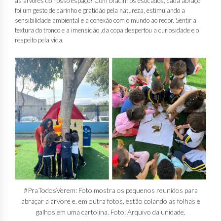
as árvores do nosso espaço! Com bracinhos esticados, cada abraço
foi um gesto de carinho e gratidão pela natureza, estimulando a
sensibilidade ambiental e a conexão com o mundo ao redor. Sentir a
textura do tronco e a imensidão .da copa despertou a curiosidade e o
respeito pela vida.
#PraTodosVerem: Foto mostra os pequenos reunidos para
abraçar a árvore e, em outra fotos, estão colando as folhas e
galhos em uma cartolina. Foto: Arquivo da unidade.