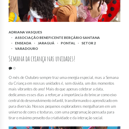
ADRIANA VASQUES
ASSOCIAÇÃO BENEFICENTE BERÇÁRIO SANTANA
ENSEADA
JARAGUÁ
PONTAL
SETOR 2
VARADOURO
Semana da criança nas unidades!
0
O mês de Outubro sempre traz uma energia especial, mas a Semana
da Criança em nossas unidades é, sem dúvida, um dos momentos
mais vibrantes do ano! Mais do que apenas celebrar a data,
dedicamos esses dias a reforçar a importância do brincar como eixo
central do desenvolvimento infantil, transformando o aprendizado em
pura diversão. Nossos pequenos exploradores mergulharam em um
universo de cores e texturas, com uma programação pensada para
tirar o máximo proveito da criatividade e da interação social.