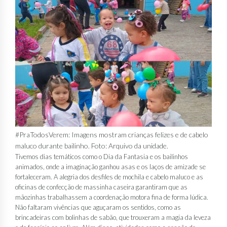
#PraTodosVerem: Imagens mostram crianças felizes e de cabelo
maluco durante bailinho. Foto: Arquivo da unidade.
Tivemos dias temáticos como o Dia da Fantasia e os bailinhos
animados, onde a imaginação ganhou asas e os laços de amizade se
fortaleceram. A alegria dos desfiles de mochila e cabelo maluco e as
oficinas de confecção de massinha caseira garantiram que as
mãozinhas trabalhassem a coordenação motora fina de forma lúdica.
Não faltaram vivências que aguçaram os sentidos, como as
brincadeiras com bolinhas de sabão, que trouxeram a magia da leveza