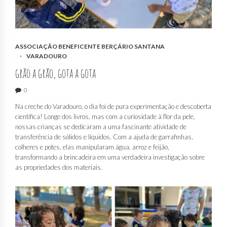
ASSOCIAÇÃO BENEFICENTE BERÇÁRIO SANTANA
VARADOURO
grão a grão, gota a gota
0
Na creche do Varadouro, o dia foi de pura experimentação e descoberta
científica! Longe dos livros, mas com a curiosidade à flor da pele,
nossas crianças se dedicaram a uma fascinante atividade de
transferência de sólidos e líquidos. Com a ajuda de garrafinhas,
colheres e potes, elas manipularam água, arroz e feijão,
transformando a brincadeira em uma verdadeira investigação sobre
as propriedades dos materiais.