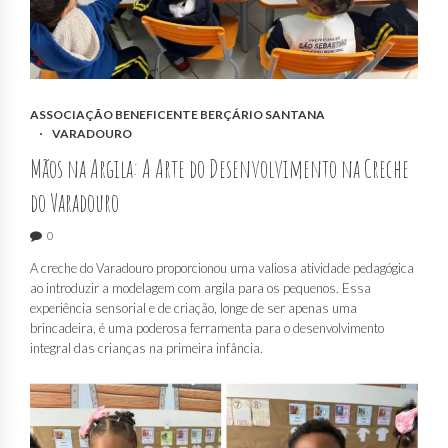
ASSOCIAÇÃO BENEFICENTE BERÇÁRIO SANTANA
VARADOURO
Mãos na Argila: A Arte do Desenvolvimento na Creche
do Varadouro
0
A creche do Varadouro proporcionou uma valiosa atividade pedagógica
ao introduzir a modelagem com argila para os pequenos. Essa
experiência sensorial e de criação, longe de ser apenas uma
brincadeira, é uma poderosa ferramenta para o desenvolvimento
integral das crianças na primeira infância.