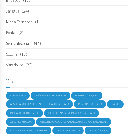
Enseada
(17)
Jaraguá
(24)
Maria Fernanda
(1)
Pontal
(22)
Sem categoria
(346)
Setor 2
(17)
Varadouro
(20)
TAGS
#DESENHOS
#MÃONAMASSAINFANTIL
ADRIANA VASQUES
ASSOCIAÇÃO BENEFICENTE BERÇÁRIO SANTANA
BERCARIOSANTANA
BRASIL
BRIGADA DE INCÊNDIO
CRECHEENSEADA; BERCARIOSANTANA
CRECHEJARAGUA
CRECHEVARADOURO; VARADOURO; BERÇARIOSANTANA
DESENVOLVIMENTO INFANTIL
DIA DAS CRIANÇAS
DIA DA ÁRVORE