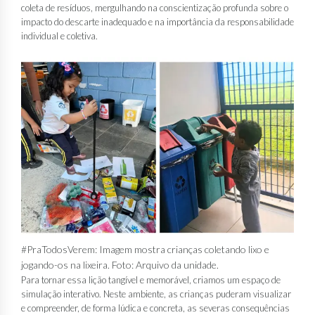
coleta de resíduos, mergulhando na conscientização profunda sobre o
impacto do descarte inadequado e na importância da responsabilidade
individual e coletiva.
#PraTodosVerem: Imagem mostra crianças coletando lixo e
jogando-os na lixeira. Foto: Arquivo da unidade.
Para tornar essa lição tangível e memorável, criamos um espaço de
simulação interativo. Neste ambiente, as crianças puderam visualizar
e compreender, de forma lúdica e concreta, as severas consequências