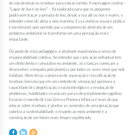
de não destinar os resíduos para o local correto. A mensagem central –
“Lugar de lixo é no lixo!” – foi explorada para que os pequenos
pudessem traçar a jornada do lixo, desde a rua até os rios e mares, e
entender como ele afeta a vida marinha. Essa vivência visual e prática
é inestimável, pois permite que a compreensão abstrata de um
problema ambiental se transforme em uma percepção real e
impactante.
Do ponto de vista pedagógico, a atividade impulsionou o senso de
responsabilidade coletiva. Ao entender que cada ação individual tem
um efeito direto e cumulativo no ambiente, as crianças começam a
desenvolver a empatia pelo planeta e por todos os seres vivos que nele
habitam. Além disso, o processo de separação e classificação de
resíduos (mesmo que em um contexto de simulação) aprimora a
capacidade de categorização, o raciocínio lógico e a resolução de
problemas, habilidades essenciais para o desenvolvimento cognitivo.
Ensinar o conceito de Lixo Zero na Primeira Infância é mais do que
educar sobre resíduos; é plantar as sementes de uma geração que
valoriza a sustentabilidade, o respeito ao meio ambiente e a
construção de um futuro mais limpo e equilibrado.