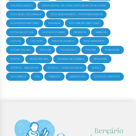
DIA ENSOLARADO
DIA MUNDIAL DA CONSCIENTIZAÇÃO DO AUTISMO
EDUCAÇÃO. SEGURANÇA
EDUCAÇÃOINFANTIL; PRIMEIRAINFANCIA
ELEMENTOS NATURAIS
ENSEADA
EXPLORAÇÃO DAS CORES
FESTA DA LEITURA
FESTA DO PIJAMA
INFANCIA
JARAGUÁ
LEITURA
LIXO ZERO
MALETA VIAJANTE
MEIO AMBIENTE
MIDIAS SOCIAIS
PINTURA
PIQUENIQUE
PISCINA
PLANTAÇÃO
PONTAL
REDES SOCIAIS
SEMANA DA CRIANÇA
SENSORIAL
SETOR 01 – ANA BRUM
SETOR 02 – GERALDA GARCIA
SETOR 2
SEUGRANÇA
SPA
TRÂNSITO
VARADOURO
VISITA DO HAMSTER