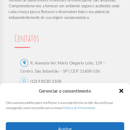
Comprometemo-nos a fornecer um ambiente seguro e acolhedor, onde
cada criança possa florescer e desenvolver todo o seu potencial,
independentemente de sua origem socioeconômica.
Contatos
R. Alameda Ver. Mário Olegário Leite, 139 –
Centro, São Sebastião – SP | CEP: 11608-536
(12) 9 8130-2108
Gerenciar o consentimento
(12) 9 8130-2108
contato@bercariosantana.com.br
Nós usamos cookies para melhorar a sua experiência no site. Ao continuar
navegando, você concorda com a nossa
Política de Privacidade
.
Trabalhe Conosco
Aceitar