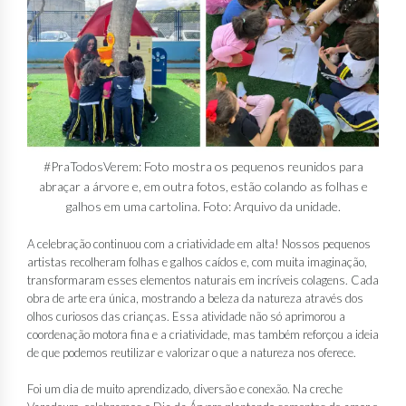
#PraTodosVerem: Foto mostra os pequenos reunidos para
abraçar a árvore e, em outra fotos, estão colando as folhas e
galhos em uma cartolina. Foto: Arquivo da unidade.
A celebração continuou com a criatividade em alta! Nossos pequenos
artistas recolheram folhas e galhos caídos e, com muita imaginação,
transformaram esses elementos naturais em incríveis colagens. Cada
obra de arte era única, mostrando a beleza da natureza através dos
olhos curiosos das crianças. Essa atividade não só aprimorou a
coordenação motora fina e a criatividade, mas também reforçou a ideia
de que podemos reutilizar e valorizar o que a natureza nos oferece.
Foi um dia de muito aprendizado, diversão e conexão. Na creche