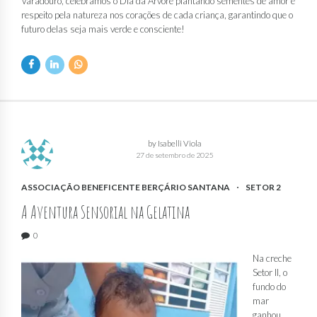
Varadouro, celebramos o Dia da Árvore plantando sementes de amor e
respeito pela natureza nos corações de cada criança, garantindo que o
futuro delas seja mais verde e consciente!
by Isabelli Viola
27 de setembro de 2025
ASSOCIAÇÃO BENEFICENTE BERÇÁRIO SANTANA
SETOR 2
A Aventura Sensorial na Gelatina
0
Na creche
Setor II, o
fundo do
mar
ganhou