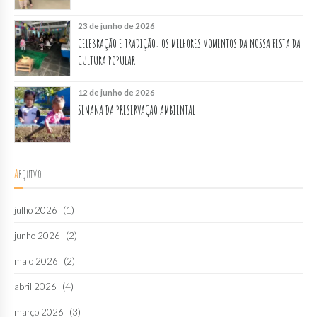
23 de junho de 2026
CELEBRAÇÃO E TRADIÇÃO: OS MELHORES MOMENTOS DA NOSSA FESTA DA
CULTURA POPULAR
12 de junho de 2026
SEMANA DA PRESERVAÇÃO AMBIENTAL
Arquivo
julho 2026
(1)
junho 2026
(2)
maio 2026
(2)
abril 2026
(4)
março 2026
(3)