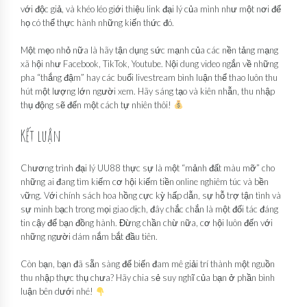
với độc giả, và khéo léo giới thiệu link đại lý của mình như một nơi để
họ có thể thực hành những kiến thức đó.
Một mẹo nhỏ nữa là hãy tận dụng sức mạnh của các nền tảng mạng
xã hội như Facebook, TikTok, Youtube. Nội dung video ngắn về những
pha “thắng đậm” hay các buổi livestream bình luận thể thao luôn thu
hút một lượng lớn người xem. Hãy sáng tạo và kiên nhẫn, thu nhập
thụ động sẽ đến một cách tự nhiên thôi!
Kết luận
Chương trình đại lý UU88 thực sự là một “mảnh đất màu mỡ” cho
những ai đang tìm kiếm cơ hội kiếm tiền online nghiêm túc và bền
vững. Với chính sách hoa hồng cực kỳ hấp dẫn, sự hỗ trợ tận tình và
sự minh bạch trong mọi giao dịch, đây chắc chắn là một đối tác đáng
tin cậy để bạn đồng hành. Đừng chần chừ nữa, cơ hội luôn đến với
những người dám nắm bắt đầu tiên.
Còn bạn, bạn đã sẵn sàng để biến đam mê giải trí thành một nguồn
thu nhập thực thụ chưa? Hãy chia sẻ suy nghĩ của bạn ở phần bình
luận bên dưới nhé!