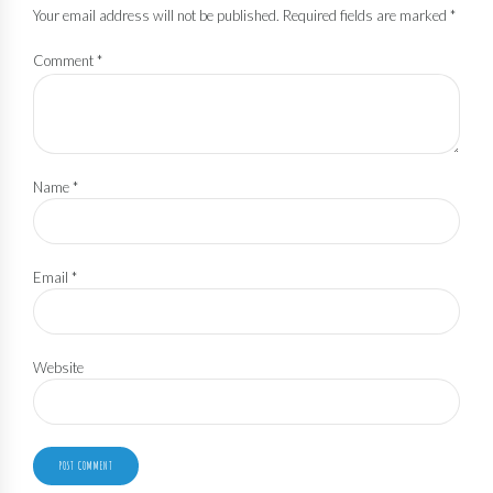
Your email address will not be published. Required fields are marked *
Comment
*
Name *
Email *
Website
POST COMMENT