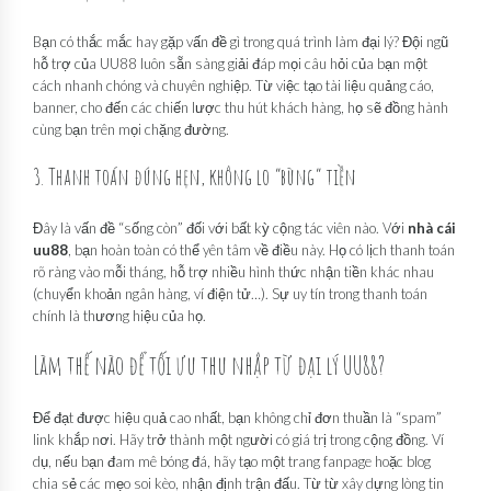
Bạn có thắc mắc hay gặp vấn đề gì trong quá trình làm đại lý? Đội ngũ
hỗ trợ của UU88 luôn sẵn sàng giải đáp mọi câu hỏi của bạn một
cách nhanh chóng và chuyên nghiệp. Từ việc tạo tài liệu quảng cáo,
banner, cho đến các chiến lược thu hút khách hàng, họ sẽ đồng hành
cùng bạn trên mọi chặng đường.
3. Thanh toán đúng hẹn, không lo “bùng” tiền
Đây là vấn đề “sống còn” đối với bất kỳ cộng tác viên nào. Với
nhà cái
uu88
, bạn hoàn toàn có thể yên tâm về điều này. Họ có lịch thanh toán
rõ ràng vào mỗi tháng, hỗ trợ nhiều hình thức nhận tiền khác nhau
(chuyển khoản ngân hàng, ví điện tử…). Sự uy tín trong thanh toán
chính là thương hiệu của họ.
Làm thế nào để tối ưu thu nhập từ đại lý UU88?
Để đạt được hiệu quả cao nhất, bạn không chỉ đơn thuần là “spam”
link khắp nơi. Hãy trở thành một người có giá trị trong cộng đồng. Ví
dụ, nếu bạn đam mê bóng đá, hãy tạo một trang fanpage hoặc blog
chia sẻ các mẹo soi kèo, nhận định trận đấu. Từ từ xây dựng lòng tin