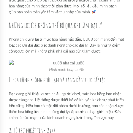
hoa hồng của mình theo thời gian thực. Mọi số liệu đều minh bạch,
giúp bạn hoàn toàn yên tâm về thu nhập của mình.
Những lợi ích không thể bỏ qua khi làm đại lý
Không chỉ dừng lại ở mức hoa hồng hấp dẫn, UU88 còn mang đến một
loạt các ưu đãi đặc biệt dành riêng cho các đại lý. Đây là những điểm
cộng cực lớn mà không phải nhà cái nào cũng làm được.
Hình minh hoạ: uu88
1. Hoa hồng không giới hạn và tăng dần theo cấp bậc
Bạn càng giới thiệu được nhiều người chơi, mức hoa hồng bạn nhận
được càng cao. Hệ thống được thiết kế để khuyến khích sự phát triển
bền vững. Nếu bạn có một đội nhóm dưới trướng, bạn còn nhận được
thêm hoa hồng từ chính những đại lý cấp dưới do bạn giới thiệu. Đây
chính là sức mạnh của kinh doanh mạng lưới trong lĩnh vực này.
2. Hỗ trợ nhiệt tình 24/7