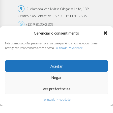
R. Alameda Ver. Mário Olegário Leite, 139 –
Centro, São Sebastião – SP | CEP: 11608-536
(12) 9 8130-2108
Gerenciar o consentimento
(12) 9 8130-2108
contato@bercariosantana.com.br
Nós usamos cookies para melhorar a sua experiência no site. Ao continuar
navegando, você concorda com a nossa
Política de Privacidade
.
Trabalhe Conosco
Aceitar
Negar
Direitos Autorais de
Associação Beneficente Berçário Santana
.
Todos os Direitos Reservados.
Ver preferências
Política de Privacidade