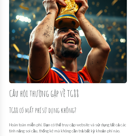
Câu hỏi thường gặp về TG88
TG88 có mất phí sử dụng không?
Hoàn toàn miễn phí. Bạn có thể truy cập website và sử dụng tất cả các
tính năng soi cầu, thống kê mà không cần trả bất kỳ khoản phí nào.