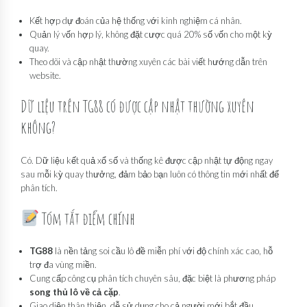
Kết hợp dự đoán của hệ thống với kinh nghiệm cá nhân.
Quản lý vốn hợp lý, không đặt cược quá 20% số vốn cho một kỳ
quay.
Theo dõi và cập nhật thường xuyên các bài viết hướng dẫn trên
website.
Dữ liệu trên TG88 có được cập nhật thường xuyên
không?
Có. Dữ liệu kết quả xổ số và thống kê được cập nhật tự động ngay
sau mỗi kỳ quay thưởng, đảm bảo bạn luôn có thông tin mới nhất để
phân tích.
Tóm tắt điểm chính
TG88
là nền tảng soi cầu lô đề miễn phí với độ chính xác cao, hỗ
trợ đa vùng miền.
Cung cấp công cụ phân tích chuyên sâu, đặc biệt là phương pháp
song thủ lô về cả cặp
.
Giao diện thân thiện, dễ sử dụng cho cả người mới bắt đầu.