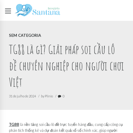
SEM CATEGORIA
TG88 là gì? Giải pháp soi cầu lô
đề chuyên nghiệp cho người chơi
Việt
31 de julho de 2024
by Plínio
0
TG88
là nền tảng soi cầu lô đề trực tuyến hàng đầu, cung cấp công cụ
phân tích thống kê và dự đoán kết quả xổ số chính xác, giúp người