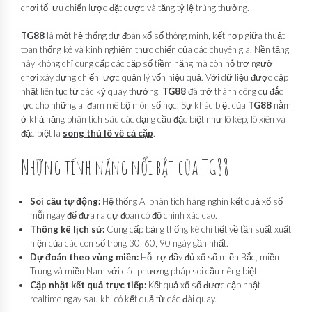
chơi tối ưu chiến lược đặt cược và tăng tỷ lệ trúng thưởng.
TG88
là một hệ thống dự đoán xổ số thông minh, kết hợp giữa thuật
toán thống kê và kinh nghiệm thực chiến của các chuyên gia. Nền tảng
này không chỉ cung cấp các cặp số tiềm năng mà còn hỗ trợ người
chơi xây dựng chiến lược quản lý vốn hiệu quả. Với dữ liệu được cập
nhật liên tục từ các kỳ quay thưởng,
TG88
đã trở thành công cụ đắc
lực cho những ai đam mê bộ môn số học. Sự khác biệt của
TG88
nằm
ở khả năng phân tích sâu các dạng cầu đặc biệt như lô kép, lô xiên và
đặc biệt là
song thủ lô về cả cặp
.
Những tính năng nổi bật của TG88
Soi cầu tự động:
Hệ thống AI phân tích hàng nghìn kết quả xổ số
mỗi ngày để đưa ra dự đoán có độ chính xác cao.
Thống kê lịch sử:
Cung cấp bảng thống kê chi tiết về tần suất xuất
hiện của các con số trong 30, 60, 90 ngày gần nhất.
Dự đoán theo vùng miền:
Hỗ trợ đầy đủ xổ số miền Bắc, miền
Trung và miền Nam với các phương pháp soi cầu riêng biệt.
Cập nhật kết quả trực tiếp:
Kết quả xổ số được cập nhật
realtime ngay sau khi có kết quả từ các đài quay.