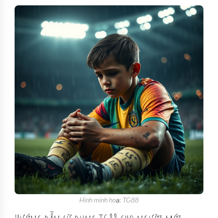
Hình minh hoạ: TG88