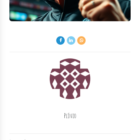
Plínio