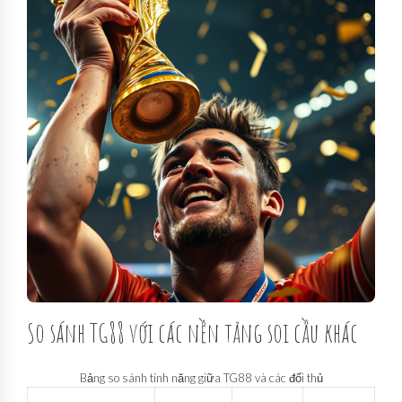
So sánh TG88 với các nền tảng soi cầu khác
Bảng so sánh tính năng giữa TG88 và các đối thủ