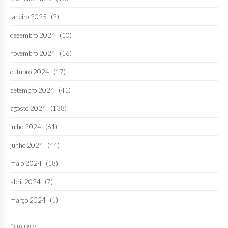
janeiro 2025
(2)
dezembro 2024
(10)
novembro 2024
(16)
outubro 2024
(17)
setembro 2024
(41)
agosto 2024
(138)
julho 2024
(61)
junho 2024
(44)
maio 2024
(18)
abril 2024
(7)
março 2024
(1)
Categorias