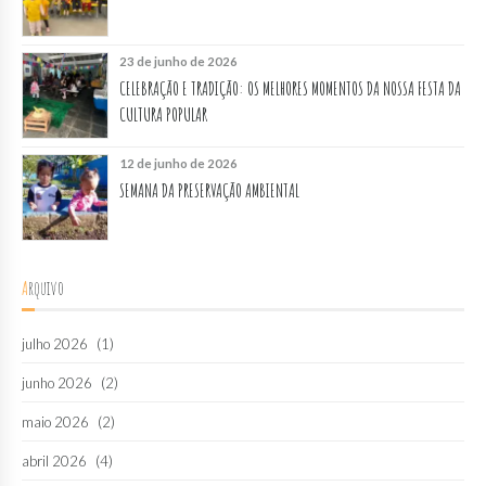
23 de junho de 2026
CELEBRAÇÃO E TRADIÇÃO: OS MELHORES MOMENTOS DA NOSSA FESTA DA
CULTURA POPULAR
12 de junho de 2026
SEMANA DA PRESERVAÇÃO AMBIENTAL
Arquivo
julho 2026
(1)
junho 2026
(2)
maio 2026
(2)
abril 2026
(4)