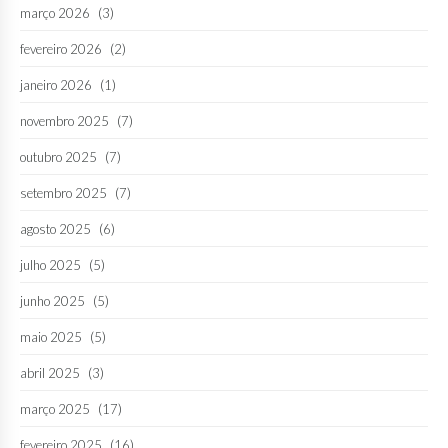
março 2026
(3)
fevereiro 2026
(2)
janeiro 2026
(1)
novembro 2025
(7)
outubro 2025
(7)
setembro 2025
(7)
agosto 2025
(6)
julho 2025
(5)
junho 2025
(5)
maio 2025
(5)
abril 2025
(3)
março 2025
(17)
fevereiro 2025
(16)