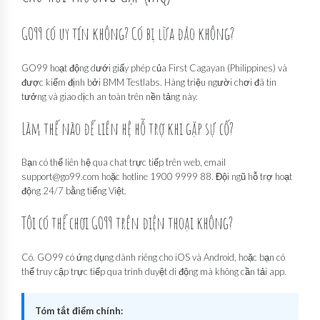
GO99 có uy tín không? Có bị lừa đảo không?
GO99 hoạt động dưới giấy phép của First Cagayan (Philippines) và
được kiểm định bởi BMM Testlabs. Hàng triệu người chơi đã tin
tưởng và giao dịch an toàn trên nền tảng này.
Làm thế nào để liên hệ hỗ trợ khi gặp sự cố?
Bạn có thể liên hệ qua chat trực tiếp trên web, email
support@go99.com hoặc hotline 1900 9999 88. Đội ngũ hỗ trợ hoạt
động 24/7 bằng tiếng Việt.
Tôi có thể chơi GO99 trên điện thoại không?
Có. GO99 có ứng dụng dành riêng cho iOS và Android, hoặc bạn có
thể truy cập trực tiếp qua trình duyệt di động mà không cần tải app.
Tóm tắt điểm chính: