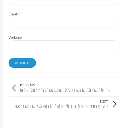
Email *
Website
POST COMMENT
PREVIOUS
Những Đội Tuyển Có Khả Năng Gây Địa Chấn Tại Các Giải Đấu Lớn
NEXT
TG88 là gì? Giải pháp soi cầu lô đề chuyên nghiệp cho người chơi Việt