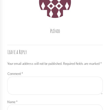
Plínio
Leave a Reply
Your email address will not be published. Required fields are marked *
Comment
*
Name *