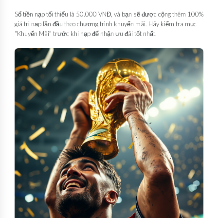
Số tiền nạp tối thiểu là 50.000 VNĐ, và bạn sẽ được cộng thêm 100%
giá trị nạp lần đầu theo chương trình khuyến mãi. Hãy kiểm tra mục
“Khuyến Mãi” trước khi nạp để nhận ưu đãi tốt nhất.