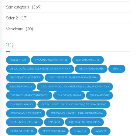
Sem categoria
(369)
Setor 2
(17)
Varadouro
(20)
TAGS
#DESENHOS
#MÃONAMASSAINFANTIL
ADRIANA VASQUES
ASSOCIAÇÃO BENEFICENTE BERÇÁRIO SANTANA
BERCARIOSANTANA
BRASIL
BRIGADA DE INCÊNDIO
CRECHEENSEADA; BERCARIOSANTANA
CRECHEJARAGUA
CRECHEVARADOURO; VARADOURO; BERÇARIOSANTANA
DESENVOLVIMENTO INFANTIL
DIA DAS CRIANÇAS
DIA DA ÁRVORE
DIA ENSOLARADO
DIA MUNDIAL DA CONSCIENTIZAÇÃO DO AUTISMO
EDUCAÇÃO. SEGURANÇA
EDUCAÇÃOINFANTIL; PRIMEIRAINFANCIA
ELEMENTOS NATURAIS
ENSEADA
EXPLORAÇÃO DAS CORES
FESTA DA LEITURA
FESTA DO PIJAMA
INFANCIA
JARAGUÁ