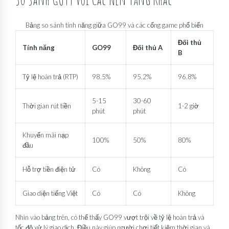
Bảng so sánh tính năng giữa GO99 và các cổng game phổ biến
Đối thủ
Tính năng
GO99
Đối thủ A
B
Tỷ lệ hoàn trả (RTP)
98.5%
95.2%
96.8%
5-15
30-60
Thời gian rút tiền
1-2 giờ
phút
phút
Khuyến mãi nạp
100%
50%
80%
đầu
Hỗ trợ tiền điện tử
Có
Không
Có
Giao diện tiếng Việt
Có
Có
Không
Nhìn vào bảng trên, có thể thấy GO99 vượt trội về tỷ lệ hoàn trả và
tốc độ xử lý giao dịch. Điều này giúp người chơi tiết kiệm thời gian và