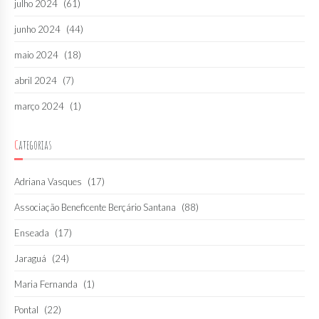
julho 2024
(61)
junho 2024
(44)
maio 2024
(18)
abril 2024
(7)
março 2024
(1)
Categorias
Adriana Vasques
(17)
Associação Beneficente Berçário Santana
(88)
Enseada
(17)
Jaraguá
(24)
Maria Fernanda
(1)
Pontal
(22)