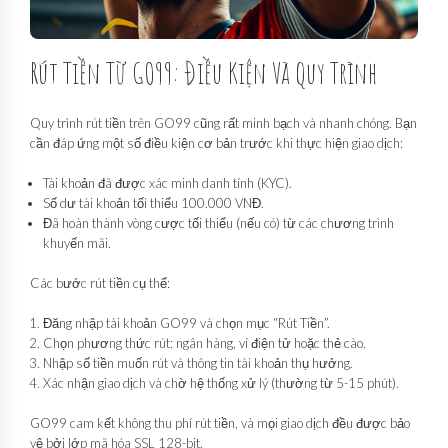
Rút Tiền Từ GO99: Điều Kiện Và Quy Trình
Quy trình rút tiền trên GO99 cũng rất minh bạch và nhanh chóng. Bạn
cần đáp ứng một số điều kiện cơ bản trước khi thực hiện giao dịch:
Tài khoản đã được xác minh danh tính (KYC).
Số dư tài khoản tối thiểu 100.000 VNĐ.
Đã hoàn thành vòng cược tối thiểu (nếu có) từ các chương trình
khuyến mãi.
Các bước rút tiền cụ thể:
Đăng nhập tài khoản GO99 và chọn mục “Rút Tiền”.
Chọn phương thức rút: ngân hàng, ví điện tử hoặc thẻ cào.
Nhập số tiền muốn rút và thông tin tài khoản thụ hưởng.
Xác nhận giao dịch và chờ hệ thống xử lý (thường từ 5-15 phút).
GO99 cam kết không thu phí rút tiền, và mọi giao dịch đều được bảo
vệ bởi lớp mã hóa SSL 128-bit.