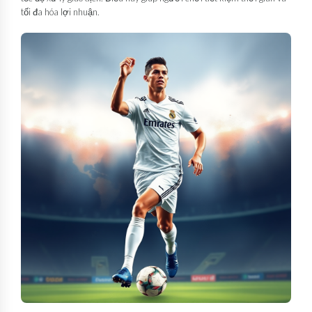
tối đa hóa lợi nhuận.