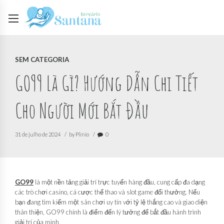
SEM CATEGORIA
GO99 Là Gì? Hướng Dẫn Chi Tiết
Cho Người Mới Bắt Đầu
31 de julho de 2024
by Plínio
0
GO99
là một nền tảng giải trí trực tuyến hàng đầu, cung cấp đa dạng
các trò chơi casino, cá cược thể thao và slot game đổi thưởng. Nếu
bạn đang tìm kiếm một sân chơi uy tín với tỷ lệ thắng cao và giao diện
thân thiện, GO99 chính là điểm đến lý tưởng để bắt đầu hành trình
giải trí của mình.