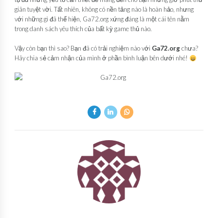
giãn tuyệt vời. Tất nhiên, không có nền tảng nào là hoàn hảo, nhưng
với những gì đã thể hiện, Ga72.org xứng đáng là một cái tên nằm
trong danh sách yêu thích của bất kỳ game thủ nào.
Vậy còn bạn thì sao? Bạn đã có trải nghiệm nào với
Ga72.org
chưa?
Hãy chia sẻ cảm nhận của mình ở phần bình luận bên dưới nhé!