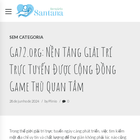
SEM CATEGORIA
Ga72.org: Nền Tảng Giải Trí
Trực Tuyến Được Cộng Đồng
Game Thủ Quan Tâm
28 de junho de 2024
by Plínio
0
Trong thế giới giải trí trực tuyến ngày càng phát triển, việc tìm kiếm
một địa chỉ uy tín và chất lượng để thư giãn không phải lúc nào cũng