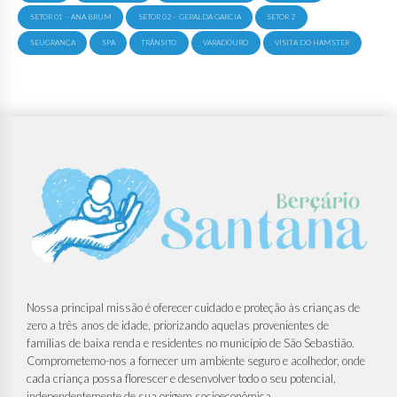
SETOR 01 – ANA BRUM
SETOR 02 – GERALDA GARCIA
SETOR 2
SEUGRANÇA
SPA
TRÂNSITO
VARADOURO
VISITA DO HAMSTER
Nossa principal missão é oferecer cuidado e proteção às crianças de
zero a três anos de idade, priorizando aquelas provenientes de
famílias de baixa renda e residentes no município de São Sebastião.
Comprometemo-nos a fornecer um ambiente seguro e acolhedor, onde
cada criança possa florescer e desenvolver todo o seu potencial,
independentemente de sua origem socioeconômica.