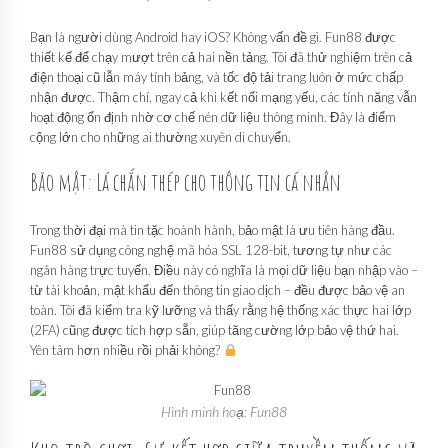
Bạn là người dùng Android hay iOS? Không vấn đề gì. Fun88 được
thiết kế để chạy mượt trên cả hai nền tảng. Tôi đã thử nghiệm trên cả
điện thoại cũ lẫn máy tính bảng, và tốc độ tải trang luôn ở mức chấp
nhận được. Thậm chí, ngay cả khi kết nối mạng yếu, các tính năng vẫn
hoạt động ổn định nhờ cơ chế nén dữ liệu thông minh. Đây là điểm
cộng lớn cho những ai thường xuyên di chuyển.
Bảo mật: Lá chắn thép cho thông tin cá nhân
Trong thời đại mà tin tặc hoành hành, bảo mật là ưu tiên hàng đầu.
Fun88 sử dụng công nghệ mã hóa SSL 128-bit, tương tự như các
ngân hàng trực tuyến. Điều này có nghĩa là mọi dữ liệu bạn nhập vào –
từ tài khoản, mật khẩu đến thông tin giao dịch – đều được bảo vệ an
toàn. Tôi đã kiểm tra kỹ lưỡng và thấy rằng hệ thống xác thực hai lớp
(2FA) cũng được tích hợp sẵn, giúp tăng cường lớp bảo vệ thứ hai.
Yên tâm hơn nhiều rồi phải không?
Hình minh hoạ: Fun88