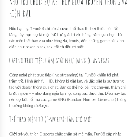
Kho trò chơi: Sự kết hợp giữa truyền thống và
hiện đại
Nếu bạn nghĩ Fun88 chỉ có cá cược thể thao thì hơi thiếu sót. Nền
tảng này thực sự là một “vũ trụ” giải trí với hàng trăm lựa chọn. Từ
các môn thể thao vua như bóng đá, tennis, đến những game bài kinh
điển như poker, blackjack, tất cả đều có mặt.
Casino trực tiếp: Cảm giác như đang ở Las Vegas
Công nghệ phát trực tiếp (live streaming) tại Fun88 khiến tôi phải
trầm trồ. Hình ảnh full HD, không bị giật lag, và đặc biệt là sự tương
tác với dealer thông qua chat. Bạn có thể hỏi bài, trò chuyện, thậm chí
là đùa giỡn – y như đang ngồi tại một sòng bạc thực thụ. Điều này tạo
nên sự kết nối mà các game RNG (Random Number Generator) thông
thường không có được.
Thể thao điện tử (E-sports): Làn gió mới
Giới trẻ yêu thích E-sports chắc chắn sẽ mê mẩn. Fun88 cập nhật