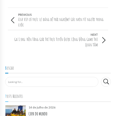
PREVIOUS
F168 VIP có thực sự đáng để trải nghiệm? Góc nhìn từ người trong
cuộc
NEXT
Ga72.org: Nền Tảng Giải Trí Trực Tuyến Được Cộng Đồng Game Thủ
Quan Tâm
Buscar
Posts Recentes
14 de julho de 2026
COPA DO MUNDO