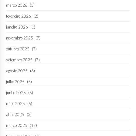
março 2026
(3)
fevereiro 2026
(2)
janeiro 2026
(1)
novembro 2025
(7)
outubro 2025
(7)
setembro 2025
(7)
agosto 2025
(6)
julho 2025
(5)
junho 2025
(5)
maio 2025
(5)
abril 2025
(3)
março 2025
(17)