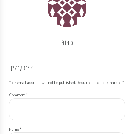
Plínio
Leave a Reply
Your email address will not be published. Required fields are marked *
Comment
*
Name *