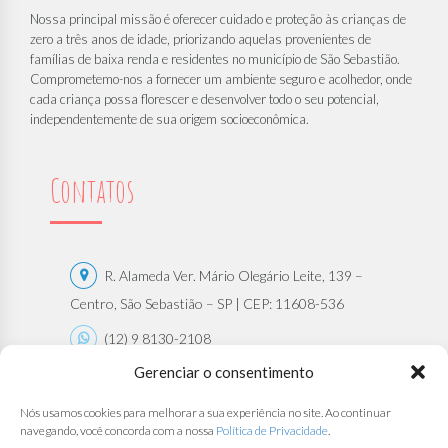
Nossa principal missão é oferecer cuidado e proteção às crianças de
zero a três anos de idade, priorizando aquelas provenientes de
famílias de baixa renda e residentes no município de São Sebastião.
Comprometemo-nos a fornecer um ambiente seguro e acolhedor, onde
cada criança possa florescer e desenvolver todo o seu potencial,
independentemente de sua origem socioeconômica.
Contatos
R. Alameda Ver. Mário Olegário Leite, 139 –
Centro, São Sebastião – SP | CEP: 11608-536
(12) 9 8130-2108
Gerenciar o consentimento
(12) 9 8130-2108
contato@bercariosantana.com.br
Nós usamos cookies para melhorar a sua experiência no site. Ao continuar
navegando, você concorda com a nossa
Política de Privacidade
.
Trabalhe Conosco