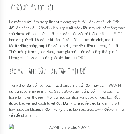
Tốc Độ Xử Lý Vượt Trội
Là một người làm trong lĩnh vực công nghệ, tôi luôn đặt tiêu chí “tốc
độ” lên hàng đầu. 98WIN đáp ứng xuất sắc điều này với hệ thống máy
chủ được đặt tại nhiều quốc gia, đảm bảo độ trễ thấp nhất có thể. Dù
bạn đang ở bất kỳ đâu, chỉ cần có kết nối Internet ổn định, mọi thao
tác từ đăng nhập, nạp tiền đến chơi game đều diễn ra trong tích tắc.
Thử tưởng tượng bạn đang tham gia một trận đấu căng thẳng mà
không bị gián đoạn – cảm giác đó thực sự “đã”!
Bảo Mật Hàng Đầu – An Tâm Tuyệt Đối
Trong thời đại số hóa, bảo mật thông tin là vấn đề nhạy cảm. 98WIN
sử dụng công nghệ mã hóa SSL 128-bit tiên tiến, giống như các ngân
hàng lớn trên thế giới. Mọi dữ liệu cá nhân và giao dịch của bạn đều
được bảo vệ một cách tuyệt đối. Đừng lo lắng về việc bị rò rỉ thông tin
hay hack tài khoản, vì đội ngũ kỹ thuật luôn túc trực 24/7 để xử lý mọi
vấn đề phát sinh.