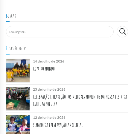
Buscar
Posts Recentes
14 de julho de 2026
COPA DO MUNDO
23 de junho de 2026
CELEBRAÇÃO E TRADIÇÃO: OS MELHORES MOMENTOS DA NOSSA FESTA DA
CULTURA POPULAR
12 de junho de 2026
SEMANA DA PRESERVAÇÃO AMBIENTAL