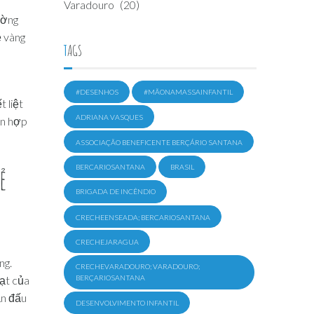
Varadouro
(20)
ường
ẻ vàng
TAGS
#DESENHOS
#MÃONAMASSAINFANTIL
 liệt
ADRIANA VASQUES
àn hợp
ASSOCIAÇÃO BENEFICENTE BERÇÁRIO SANTANA
ẻ
BERCARIOSANTANA
BRASIL
BRIGADA DE INCÊNDIO
CRECHEENSEADA; BERCARIOSANTANA
CRECHEJARAGUA
ng.
CRECHEVARADOURO; VARADOURO;
hạt của
BERÇARIOSANTANA
ận đấu
DESENVOLVIMENTO INFANTIL