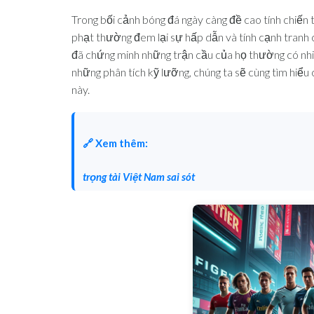
Trong bối cảnh bóng đá ngày càng đề cao tính chiến 
phạt thường đem lại sự hấp dẫn và tính cạnh tranh c
đã chứng minh những trận cầu của họ thường có nhiề
những phân tích kỹ lưỡng, chúng ta sẽ cùng tìm hiểu
này.
🔗 Xem thêm:
trọng tài Việt Nam sai sót