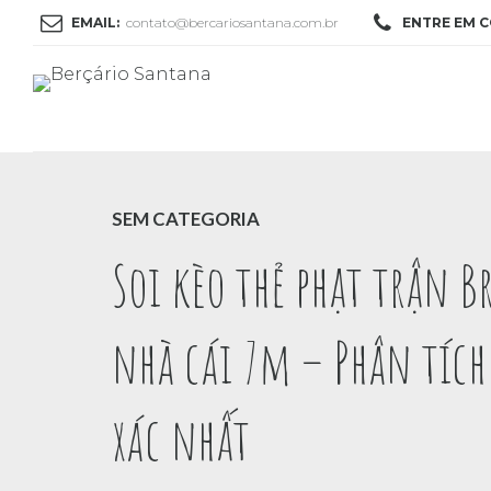
EMAIL:
contato@bercariosantana.com.br
ENTRE EM 
SEM CATEGORIA
Soi kèo thẻ phạt trận B
nhà cái 7m – Phân tích
xác nhất