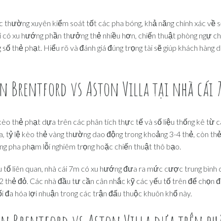
ặc thường xuyên kiểm soát tốt các pha bóng, khả năng chính xác về 
ài có xu hướng phần thưởng thẻ nhiều hơn, chiến thuật phòng ngự c
 số thẻ phạt. Hiểu rõ và đánh giá đúng trọng tài sẽ giúp khách hàng
rận Brentford vs Aston Villa tại nhà cái
kèo thẻ phạt dựa trên các phân tích thực tế và số liệu thống kê từ c
a, tỷ lệ kèo thẻ vàng thường dao động trong khoảng 3-4 thẻ, còn th
ng pha phạm lỗi nghiêm trọng hoặc chiến thuật thô bạo.
u tố liên quan, nhà cái 7m có xu hướng đưa ra mức cược trung bình 
-2 thẻ đỏ. Các nhà đầu tư cần cân nhắc kỹ các yếu tố trên để chọn 
 đa hóa lợi nhuận trong các trận đấu thuộc khuôn khổ này.