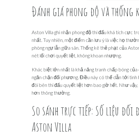
Đánh giá phong độ và thống kê
Aston Villa ghi nhận phong độ thi đấu khá tích cực tr
nhất. Tuy nhiên, một điểm cần lưu ý là việc họ thườn
phòng ngự lẫn giữa sân. Thống kê thẻ phạt của Aston 
nét lối chơi quyết liệt, không khoan nhượng.
Khác biệt lớn nhất là khả năng tranh chấp bóng của
ngăn chặn đối phương. Điều này có thể dẫn tới tình h
đôi bên thi đấu quyết liệt hơn bao giờ hết. Như vậy
hơn thông thường.
So sánh trực tiếp: Số liệu đối
Aston Villa