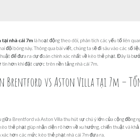
 tại nhà cái 7m
là hoạt động theo dõi, phân tích các yếu tố liên qu
i đội bóng này. Thông qua bài viết, chúng ta sẽ đi sâu vào các số liệ
n thuật để đưa ra dự đoán chính xác nhất về kèo thẻ phạt. Đây là bư
 tin hơn khi đặt cược trên nền tảng nhà cái 7m.
rận Brentford vs Aston Villa tại 7m – T
 giữa Brentford và Aston Villa thu hút sự chú ý lớn của cộng đồng 
èo thẻ phạt giúp nhận diện rõ hơn về xu hướng, chiến thuật và khả
h xác hơn các mức kèo thẻ phạt nhà cái 7m đưa ra.