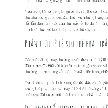
có tính chất căng thẳng hoặc hai bên chơi máu lửa.
Nếu trọng tài nổi tiếng là người hay rút thẻ sớm ho
thẻ phạt cũng cao hơn. Đặc biệt, với những trọng t
dễ dẫn đến cảnh các cầu thủ mắc lỗi, từ đó làm tăng
chính xác hơn về kèo thẻ phạt có thể xảy ra.
Phân tích tỷ lệ kèo thẻ phạt t
Các nhà cái hiện nay thường xuyên đưa ra các tỷ lệ 
đấu trước đó. Đối với trận Brentford gặp Aston Vill
thường ít hơn nhưng vẫn có thể xuất hiện trong nhữ
Dựa trên các phân tích phong độ, đối đầu và các yế
lượng thẻ phạt của trận này là từ 4-6 thẻ vàng và 1
phù hợp, đặt cược một cách chính xác nhất nhằm tối