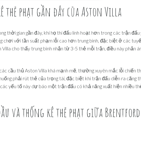
 thẻ phạt gần đây của Aston Villa
ong thời gian gần đây, khi họ thi đấu linh hoạt hơn trong các trận đấu
g chơi với tần suất phạm lỗi cao hơn trung bình, đặc biệt ở các tuy
Villa cho thấy trung bình nhận từ 3-5 thẻ mỗi trận, điều này phản á
 các cầu thủ Aston Villa khá mạnh mẽ, thường xuyên mắc lỗi chiến t
uống phải rút thẻ của trọng tài, đặc biệt khi trận đấu diễn ra căng 
, các yếu tố này dự báo một trận đấu có khả năng xuất hiện nhiều th
 đầu và thống kê thẻ phạt giữa Brentford