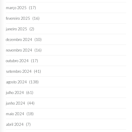
março 2025
(17)
fevereiro 2025
(16)
janeiro 2025
(2)
dezembro 2024
(10)
novembro 2024
(16)
outubro 2024
(17)
setembro 2024
(41)
agosto 2024
(138)
julho 2024
(61)
junho 2024
(44)
maio 2024
(18)
abril 2024
(7)