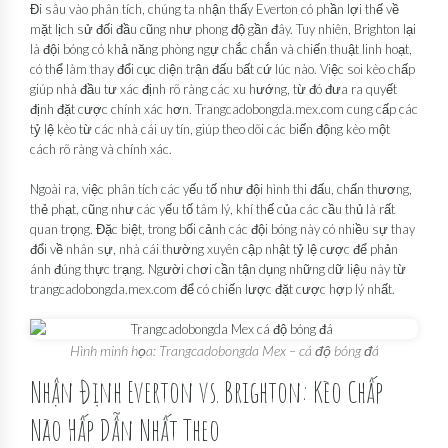
Đi sâu vào phân tích, chúng ta nhận thấy Everton có phần lợi thế về
mặt lịch sử đối đầu cũng như phong độ gần đây. Tuy nhiên, Brighton lại
là đội bóng có khả năng phòng ngự chắc chắn và chiến thuật linh hoạt,
có thể làm thay đổi cục diện trận đấu bất cứ lúc nào. Việc soi kèo chấp
giúp nhà đầu tư xác định rõ ràng các xu hướng, từ đó đưa ra quyết
định đặt cược chính xác hơn. Trangcadobongda.mex.com cung cấp các
tỷ lệ kèo từ các nhà cái uy tín, giúp theo dõi các biến động kèo một
cách rõ ràng và chính xác.
Ngoài ra, việc phân tích các yếu tố như đội hình thi đấu, chấn thương,
thẻ phạt, cũng như các yếu tố tâm lý, khí thế của các cầu thủ là rất
quan trọng. Đặc biệt, trong bối cảnh các đội bóng này có nhiều sự thay
đổi về nhân sự, nhà cái thường xuyên cập nhật tỷ lệ cược để phản
ánh đúng thực trạng. Người chơi cần tận dụng những dữ liệu này từ
trangcadobongda.mex.com để có chiến lược đặt cược hợp lý nhất.
Hình minh họa: Trangcadobongda Mex – cá độ bóng đá
Nhận Định Everton vs. Brighton: Kèo Chấp
Nào Hấp Dẫn Nhất Theo