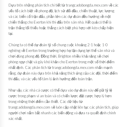
Dựa trên những phân tích chi tiết từ trangcadobongda.mex.com về các
yếu tố cách biệt về phong độ, lịch sử đối đầu, chiến thuật, lực lượng
và các biến cố trận đấu, phần lớn các dự đoán đều hướng về một
chiến thắng cho Everton khi thi đấu trên sân nhà. Kết quả có thể là
trận thắng tối thiểu hoặc thắng cách biệt phù hợp với kèo chấp hiện
tại.
Chúng ta có thể dự đoán tỷ số chung cuộc khoảng 2-1 hoặc 1-0
nghiêng về Everton trong trường hợp họ tận dụng lợi thế sân nhà và
chơi đúng phong độ. Đồng thời, Brighton nhiều khả năng sẽ chơi
phòng ngự chặt và gây khó khăn cho Everton trong một số thời điểm
nhất định. Các phân tích từ trangcadobongda.mex.com nhấn mạnh
rằng, dự đoán này dựa trên khả năng thích ứng của các đội, thời điểm
thi đấu, và các yếu tố tâm lý ảnh hưởng đến toàn trận.
Như vậy, các nhà cá cược có thể dựa vào dự đoán này để giữ tỷ lệ
cược trong phạm vi an toàn và có chiến lược đặt cược hợp lý hơn
trong những thời điểm cần thiết. Các dữ liệu từ
trangcadobongda.mex.com sẽ luôn cập nhật liên tục các phân tích, giúp
người chơi nắm bắt nhanh các biến động và đưa ra quyết định chính
xác nhất.