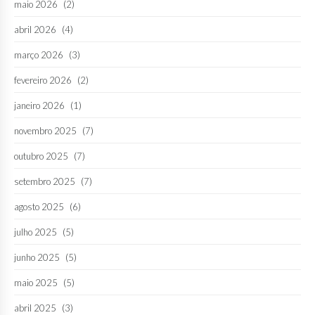
maio 2026
(2)
abril 2026
(4)
março 2026
(3)
fevereiro 2026
(2)
janeiro 2026
(1)
novembro 2025
(7)
outubro 2025
(7)
setembro 2025
(7)
agosto 2025
(6)
julho 2025
(5)
junho 2025
(5)
maio 2025
(5)
abril 2025
(3)