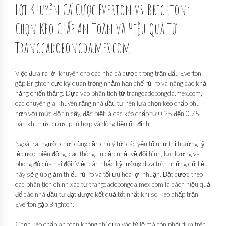
Lời Khuyên Cá Cược Everton vs. Brighton:
Chọn Kèo Chấp An Toàn và Hiệu Quả Từ
Trangcadobongda.mex.com
Việc đưa ra lời khuyên cho các nhà cá cược trong trận đấu Everton
gặp Brighton cực kỳ quan trọng nhằm hạn chế rủi ro và nâng cao khả
năng chiến thắng. Dựa vào phân tích từ trangcadobongda.mex.com,
các chuyên gia khuyên rằng nhà đầu tư nên lựa chọn kèo chấp phù
hợp với mức độ tin cậy, đặc biệt là các kèo chấp từ 0.25 đến 0.75
bàn khi mức cược phù hợp và dòng tiền ổn định.
Ngoài ra, người chơi cũng cần chú ý tới các yếu tố như thị trường tỷ
lệ cược biến động, các thông tin cập nhật về đội hình, lực lượng và
phong độ của hai đội. Việc cân nhắc kỹ lưỡng dựa trên những dữ liệu
này sẽ giúp giảm thiểu rủi ro và tối ưu hóa lợi nhuận. Đặt cược theo
các phân tích chính xác từ trangcadobongda.mex.com là cách hiệu quả
để các nhà đầu tư đạt được kết quả tốt nhất khi soi keo chấp trận
Everton gặp Brighton.
Chọn kèo chấp an toàn không chỉ dựa vào tỷ lệ mà còn phải dựa trên