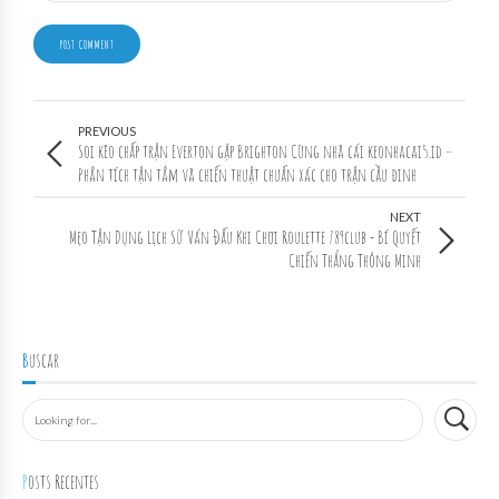
POST COMMENT
PREVIOUS
Soi kèo chấp trận Everton gặp Brighton Cùng nhà cái keonhacai5.id –
Phân tích tận tâm và chiến thuật chuẩn xác cho trận cầu đinh
NEXT
Mẹo Tận Dụng Lịch Sử Ván Đấu Khi Chơi Roulette 789club - Bí Quyết
Chiến Thắng Thông Minh
Buscar
Posts Recentes