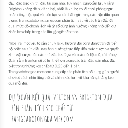
đầu, đặc biệt khi thi đấu tại sân nhà. Tuy nhiên, cũng cần lưu ý rằng
Brighton không dễ bị đánh bại, nhất là khi họ có lối chơi phòng ngự
phản công hiệu quả và luôn tạo ra các bất ngờ trong các trận đấu quan
trọng. Trangcadobongda.mex.com phân tích sâu về các trận đấu đã
qua, mức độ chênh lệch về tỷ số cũng ảnh hưởng không nhỏ đến dự
đoán kèo chấp trong các lần gặp gỡ tiếp theo.
Ngoài ra, một yếu tố cần chú ý là xu hướng đội bóng đang trên đà tiến
bộ hoặc sa sút, điều này ảnh hưởng trực tiếp đến mức cược và quyết
định đặt cược của các nhà đầu tư. Dựa vào các dữ liệu cũ, có thể dự
đoán rằng Everton sẽ có lợi thế hơn trong các trận đấu sân nhà, đặc
biệt trong những kèo chấp từ 0.25 đến 1 bàn.
Trangcadobongda.mex.com cung cấp các phân tích bổ sung giúp người
chơi có cách nhìn tổng thể và chính xác hơn về khả năng thắng kèo
của mỗi đội.
Dự Đoán Kết Quả Everton vs. Brighton Dựa
Trên Phân Tích Kèo Chấp từ
Trangcadobongda.mex.com