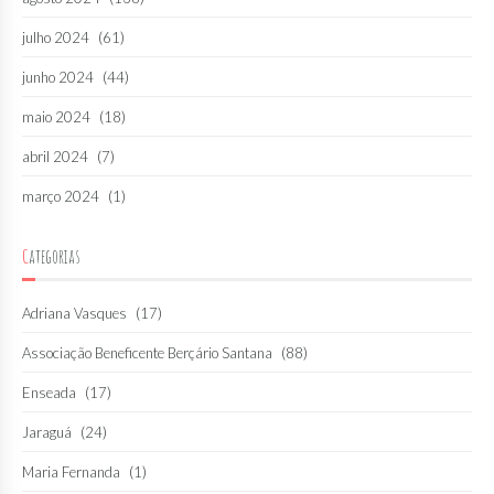
julho 2024
(61)
junho 2024
(44)
maio 2024
(18)
abril 2024
(7)
março 2024
(1)
Categorias
Adriana Vasques
(17)
Associação Beneficente Berçário Santana
(88)
Enseada
(17)
Jaraguá
(24)
Maria Fernanda
(1)