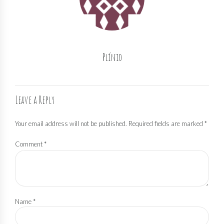
Plínio
Leave a Reply
Your email address will not be published. Required fields are marked *
Comment
*
Name *