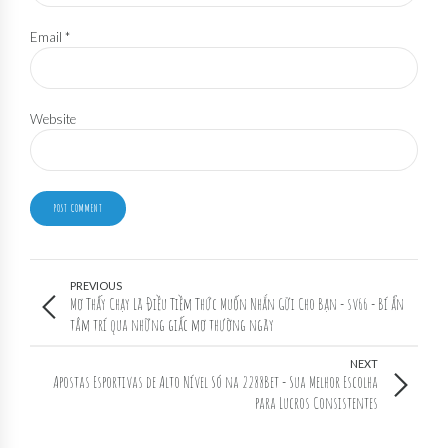
Email *
Website
POST COMMENT
PREVIOUS
Mơ Thấy Chạy Là Điều Tiềm Thức Muốn Nhắn Gửi Cho Bạn - sv66 - Bí ẩn
tâm trí qua những giấc mơ thường ngày
NEXT
Apostas Esportivas de Alto Nível Só na 2288Bet - Sua Melhor Escolha
para Lucros Consistentes