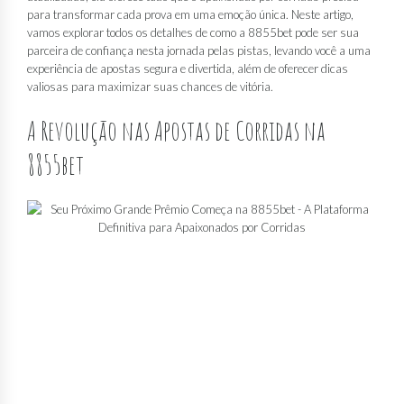
para transformar cada prova em uma emoção única. Neste artigo,
vamos explorar todos os detalhes de como a 8855bet pode ser sua
parceira de confiança nesta jornada pelas pistas, levando você a uma
experiência de apostas segura e divertida, além de oferecer dicas
valiosas para maximizar suas chances de vitória.
A Revolução nas Apostas de Corridas na
8855bet