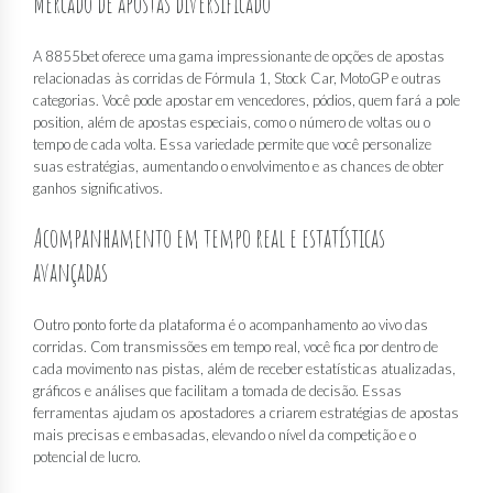
Mercado de apostas diversificado
A 8855bet oferece uma gama impressionante de opções de apostas
relacionadas às corridas de Fórmula 1, Stock Car, MotoGP e outras
categorias. Você pode apostar em vencedores, pódios, quem fará a pole
position, além de apostas especiais, como o número de voltas ou o
tempo de cada volta. Essa variedade permite que você personalize
suas estratégias, aumentando o envolvimento e as chances de obter
ganhos significativos.
Acompanhamento em tempo real e estatísticas
avançadas
Outro ponto forte da plataforma é o acompanhamento ao vivo das
corridas. Com transmissões em tempo real, você fica por dentro de
cada movimento nas pistas, além de receber estatísticas atualizadas,
gráficos e análises que facilitam a tomada de decisão. Essas
ferramentas ajudam os apostadores a criarem estratégias de apostas
mais precisas e embasadas, elevando o nível da competição e o
potencial de lucro.