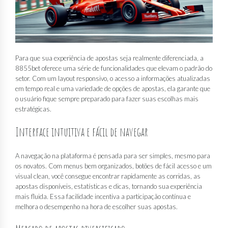
Para que sua experiência de apostas seja realmente diferenciada, a
8855bet oferece uma série de funcionalidades que elevam o padrão do
setor. Com um layout responsivo, o acesso a informações atualizadas
em tempo real e uma variedade de opções de apostas, ela garante que
o usuário fique sempre preparado para fazer suas escolhas mais
estratégicas.
Interface intuitiva e fácil de navegar
A navegação na plataforma é pensada para ser simples, mesmo para
os novatos. Com menus bem organizados, botões de fácil acesso e um
visual clean, você consegue encontrar rapidamente as corridas, as
apostas disponíveis, estatísticas e dicas, tornando sua experiência
mais fluida. Essa facilidade incentiva a participação contínua e
melhora o desempenho na hora de escolher suas apostas.