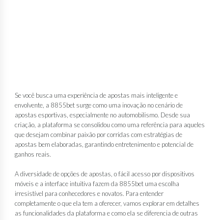
Se você busca uma experiência de apostas mais inteligente e
envolvente, a 8855bet surge como uma inovação no cenário de
apostas esportivas, especialmente no automobilismo. Desde sua
criação, a plataforma se consolidou como uma referência para aqueles
que desejam combinar paixão por corridas com estratégias de
apostas bem elaboradas, garantindo entretenimento e potencial de
ganhos reais.
A diversidade de opções de apostas, o fácil acesso por dispositivos
móveis e a interface intuitiva fazem da 8855bet uma escolha
irresistível para conhecedores e novatos. Para entender
completamente o que ela tem a oferecer, vamos explorar em detalhes
as funcionalidades da plataforma e como ela se diferencia de outras