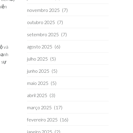
hiện
novembro 2025
(7)
outubro 2025
(7)
setembro 2025
(7)
agosto 2025
(6)
độ và
 mạnh
julho 2025
(5)
à sự
junho 2025
(5)
maio 2025
(5)
abril 2025
(3)
março 2025
(17)
fevereiro 2025
(16)
janeiro 2025
(2)