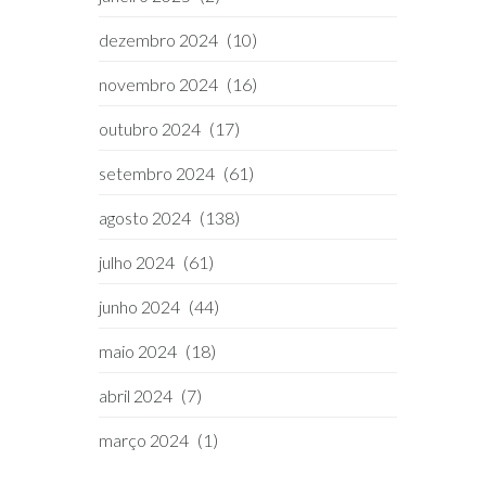
dezembro 2024
(10)
novembro 2024
(16)
outubro 2024
(17)
setembro 2024
(61)
agosto 2024
(138)
julho 2024
(61)
junho 2024
(44)
maio 2024
(18)
abril 2024
(7)
março 2024
(1)