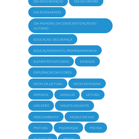
DIA DAS CRIANÇAS
DIA DA ÁRVORE
DIA ENSOLARADO
DIA MUNDIAL DA CONSCIENTIZAÇÃO DO
AUTISMO
EDUCAÇÃO. SEGURANÇA
EDUCAÇÃOINFANTIL; PRIMEIRAINFANCIA
ELEMENTOS NATURAIS
ENSEADA
EXPLORAÇÃO DAS CORES
FESTA DA LEITURA
FESTA DO PIJAMA
INFANCIA
JARAGUÁ
LEITURA
LIXO ZERO
MALETA VIAJANTE
MEIO AMBIENTE
MIDIAS SOCIAIS
PINTURA
PIQUENIQUE
PISCINA
PLANTAÇÃO
PONTAL