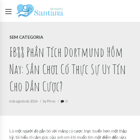
SEM CATEGORIA
FB88 Phân Tích Dortmund Hôm
Nay: Sân Chơi Có Thực Sự Uy Tín
Cho Dân Cược?
6 de agosto de 2024
by Plínio
0
Là một người đã gắn bó với mảng cá cược trực tuyến hơn một thập
kỷ, tôi hiểu rõ cảm giác của anh em khi muốn tìm một điểm đến vừa