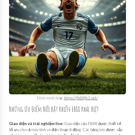
Hình minh hoạ:
https://fb88fb1.net/
Những Ưu Điểm Nổi Bật Khiến FB88 Khác Biệt
Giao diện và trải nghiệm live:
Giao diện của FB88 được thiết kế
tối ưu cho cả máy tính và điện thoại di động. Các bảng kèo được sắp