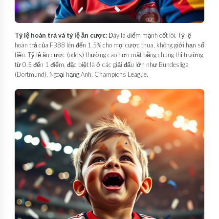
Tỷ lệ hoàn trả và tỷ lệ ăn cược:
Đây là điểm mạnh cốt lõi. Tỷ lệ
hoàn trả của FB88 lên đến 1.5% cho mọi cược thua, không giới hạn số
tiền. Tỷ lệ ăn cược (odds) thường cao hơn mặt bằng chung thị trường
từ 0.5 đến 1 điểm, đặc biệt là ở các giải đấu lớn như Bundesliga
(Dortmund), Ngoại hạng Anh, Champions League.