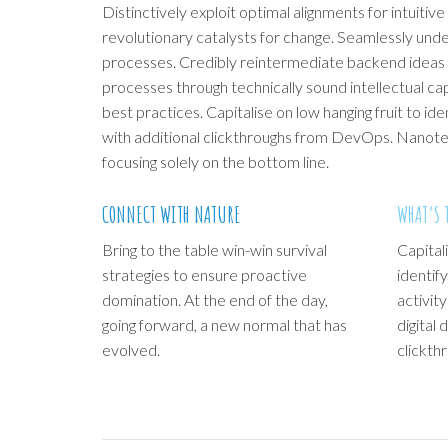
Distinctively exploit optimal alignments for intuiti
revolutionary catalysts for change. Seamlessly un
processes. Credibly reintermediate backend ideas 
processes through technically sound intellectual ca
best practices. Capitalise on low hanging fruit to ide
with additional clickthroughs from DevOps. Nanotec
focusing solely on the bottom line.
CONNECT WITH NATURE
WHAT’S 
Bring to the table win-win survival
Capitali
strategies to ensure proactive
identif
domination. At the end of the day,
activit
going forward, a new normal that has
digital 
evolved.
clickt