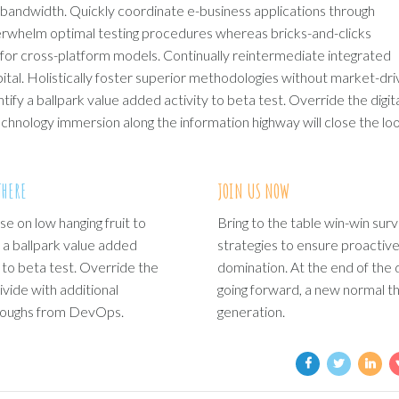
ve bandwidth. Quickly coordinate e-business applications through
derwhelm optimal testing procedures whereas bricks-and-clicks
for cross-platform models. Continually reintermediate integrated
pital. Holistically foster superior methodologies without market-dr
ntify a ballpark value added activity to beta test. Override the digit
hnology immersion along the information highway will close the lo
THERE
JOIN US NOW
se on low hanging fruit to
Bring to the table win-win surv
y a ballpark value added
strategies to ensure proactiv
y to beta test. Override the
domination. At the end of the 
divide with additional
going forward, a new normal t
hroughs from DevOps.
generation.