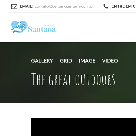
EMAIL:
contato@bercariosantana.com.br
ENTRE EM 
GALLERY
GRID
IMAGE
VIDEO
The great outdoors