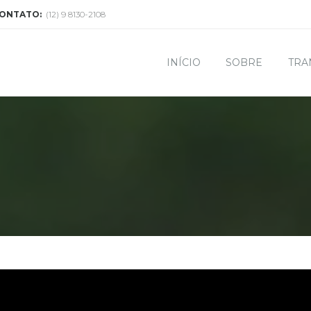
CONTATO:
(12) 9 8130-2108
INÍCIO
SOBRE
TRA