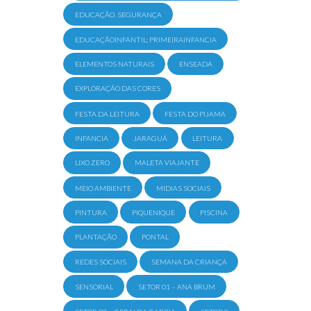
EDUCAÇÃO. SEGURANÇA
EDUCAÇÃOINFANTIL; PRIMEIRAINFANCIA
ELEMENTOS NATURAIS
ENSEADA
EXPLORAÇÃO DAS CORES
FESTA DA LEITURA
FESTA DO PIJAMA
INFANCIA
JARAGUÁ
LEITURA
LIXO ZERO
MALETA VIAJANTE
MEIO AMBIENTE
MIDIAS SOCIAIS
PINTURA
PIQUENIQUE
PISCINA
PLANTAÇÃO
PONTAL
REDES SOCIAIS
SEMANA DA CRIANÇA
SENSORIAL
SETOR 01 – ANA BRUM