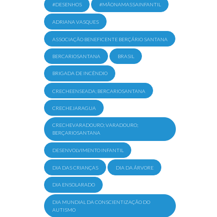
#DESENHOS
#MÃONAMASSAINFANTIL
ADRIANA VASQUES
ASSOCIAÇÃO BENEFICENTE BERÇÁRIO SANTANA
BERCARIOSANTANA
BRASIL
BRIGADA DE INCÊNDIO
CRECHEENSEADA; BERCARIOSANTANA
CRECHEJARAGUA
CRECHEVARADOURO; VARADOURO;
BERÇARIOSANTANA
DESENVOLVIMENTO INFANTIL
DIA DAS CRIANÇAS
DIA DA ÁRVORE
DIA ENSOLARADO
DIA MUNDIAL DA CONSCIENTIZAÇÃO DO
AUTISMO